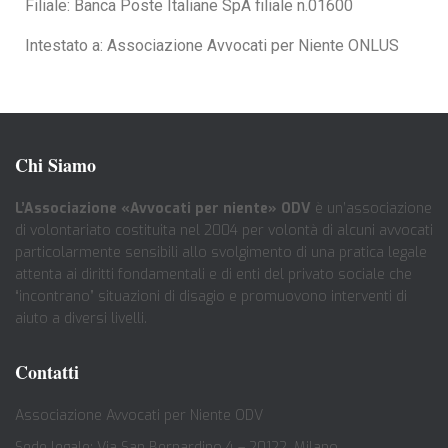
Filiale: Banca Poste Italiane SpA filiale n.01600
Intestato a: Associazione Avvocati per Niente ONLUS
Chi Siamo
L’Associazione «Avvocati per niente» ODV
è un’associazione
di volontariato costituita nel 2004 per volontà di alcuni avvocati
particolarmente sensibili allo svolgimento di una pratica legale
attenta ai diritti fondamentali e di enti del privato sociale che
“incontrano” situazioni di disagio e promuovono interventi di
aiuto a diversi livelli.
Contatti
Associazione Avvocati per Niente ODV
Sede legale: Via San Bernardino 4 – 20122, Milano.