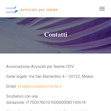
NAVIG
Contatti
Associazione Avvocati per Niente ODV
Sede legale: Via San Bernardino 4 – 20122, Milano.
Email:
info@avvocatiperniente.it
Sostienici con una
donazione:
IT75D0760101600000085143618