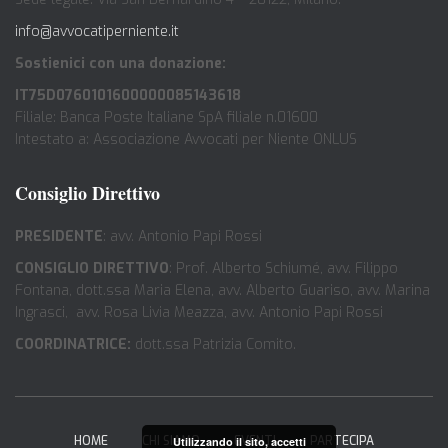
info@avvocatiperniente.it
Sostienici con una donazione:
IT75D0760101600000085143618
Filiale: Banca Poste Italiane SpA filiale n.01600
Intestato a: Associazione Avvocati per Niente ONLUS
Consiglio Direttivo
PRESIDENTE
: avv. Antonio Papi Rossi
CONSIGLIO DIRETTIVO
: Prof. Alberto Schiumé, avv. Filippo
Fontana, dott.ssa Maria Elena, avv. Alberto Guariso, avv. Marina
Ingrasci, avv. Rosa Livia Meazza, avv. Antonio Papi Rossi
COORDINATRICE:
dott.ssa Patrizia Comito.
HOME
CHI SIAMO
EVENTI
PARTECIPA
Utilizzando il sito, accetti