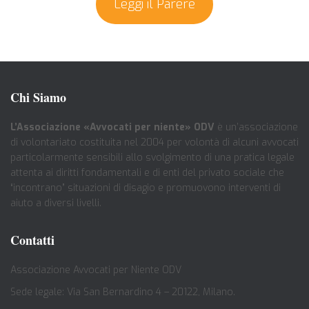
Leggi il Parere
Chi Siamo
L’Associazione «Avvocati per niente» ODV
è un’associazione
di volontariato costituita nel 2004 per volontà di alcuni avvocati
particolarmente sensibili allo svolgimento di una pratica legale
attenta ai diritti fondamentali e di enti del privato sociale che
“incontrano” situazioni di disagio e promuovono interventi di
aiuto a diversi livelli.
Contatti
Associazione Avvocati per Niente ODV
Sede legale: Via San Bernardino 4 – 20122, Milano.