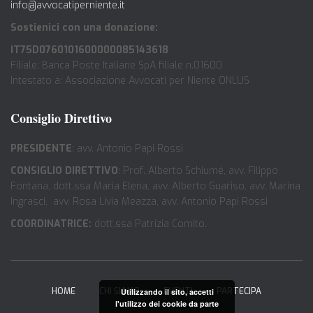
info@avvocatiperniente.it
Sostienici con una donazione:
IT75D0760101600000085143618
Filiale: Banca Poste Italiane SpA filiale n.01600
Intestato a: Associazione Avvocati per Niente ONLUS
Consiglio Direttivo
PRESIDENTE
: avv. Antonio Papi Rossi
CONSIGLIO DIRETTIVO
: Prof. Alberto Schiumé, avv. Filippo
Fontana, dott.ssa Maria Elena, avv. Alberto Guariso, avv. Marina
Ingrasci, avv. Rosa Livia Meazza, avv. Antonio Papi Rossi
COORDINATRICE:
dott.ssa Patrizia Comito.
HOME
CHI SIAMO
EVENTI
PARTECIPA
Utilizzando il sito, accetti
l'utilizzo dei cookie da parte